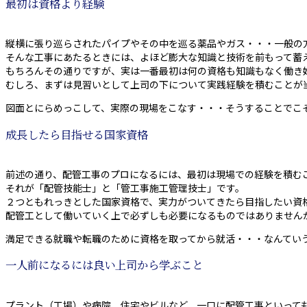
最初は資格より経験
縦横に張り巡らされたパイプやその中を巡る薬品やガス・・・一般の
そんな工事にあたるときには、よほど膨大な知識と技術を前もって蓄
もちろんその通りですが、実は一番最初は何の資格も知識もなく働き
むしろ、まずは見習いとして上司の下について実践経験を積むことが
図面とにらめっこして、実際の現場をこなす・・・そうすることでこ
成長したら目指せる国家資格
前述の通り、配管工事のプロになるには、最初は現場での経験を積む
それが「配管技能士」と「管工事施工管理技士」です。
２つともれっきとした国家資格で、実力がついてきたら目指したい資
配管工として働いていく上で必ずしも必要になるものではありません
満足できる就職や転職のために資格を取ってから就活・・・なんてい
一人前になるには良い上司から学ぶこと
プラント（工場）や病院、住宅やビルなど、一口に配管工事といって